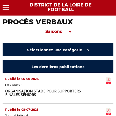
DISTRICT DE LA LOIRE DE
FOOTBALL
PROCÈS VERBAUX
Saisons
>
Sélectionnez une catégorie
>
Les dernières publications
Publié le 05-06-2026
Pôle Sportif
ORGANISATION STADE POUR SUPPORTERS
FINALES SÉNIORS
Publié le 08-07-2025
Journal intégral