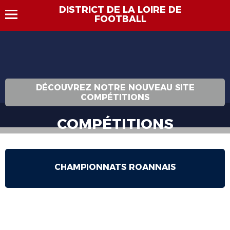
DISTRICT DE LA LOIRE DE
FOOTBALL
DÉCOUVREZ NOTRE NOUVEAU SITE
COMPÉTITIONS
COMPÉTITIONS
Bienvenue dans la section « Compétitions ». Retrouvez ici
l’ensemble des résultats, classements, agendas et calendriers
ainsi que les actualités des compétitions.
CHAMPIONNATS ROANNAIS