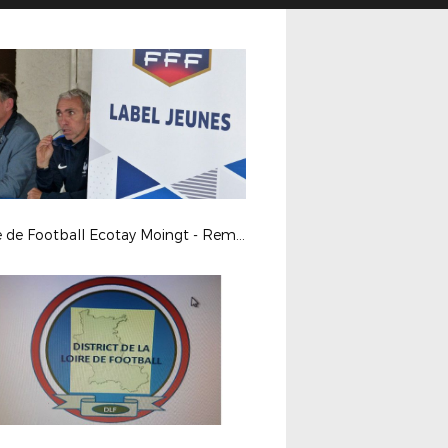
Ecole de Football Ecotay Moingt - Remise Label Jeunes et Féminin le 10 octobre 2018