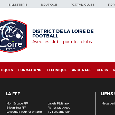
BILLETTERIE
BOUTIQUE
PORTAIL CLUBS
PORT
DISTRICT DE LA LOIRE DE
FOOTBALL
Avec les clubs pour les clubs
TIQUES
FORMATIONS
TECHNIQUE
ARBITRAGE
CLUBS
LA FFF
LIENS
Mon Espace FFF
Labels Fédéraux
Messageri
E-learning FFF
Fiches pratiques
Le football pour les enfants
TV Foot amateur