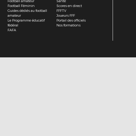
Football amateur
Santé
Football Féminin
Scores en direct
Guides dédiés au football
FFFTV
amateur
Joueurs FFF
Le Programme éducatif
Portail des officiels
fédéral
Nos formations
FAFA