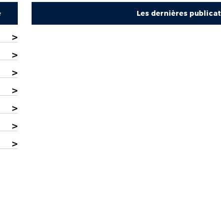
e
Les dernières publica
>
>
>
>
>
>
>