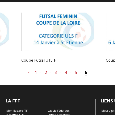
Coupe Futsal U15 F
Coupe
<
1
-
2
-
3
-
4
-
5
-
6
LA FFF
LIENS
Mon Espace FFF
Labels Fédéraux
Messageri
E-learning FFF
Fiches pratiques