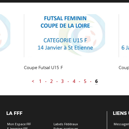
Coupe Futsal U15 F
Coupe
<
1
-
2
-
3
-
4
-
5
-
6
LA FFF
LIENS
Mon Espace FFF
Labels Fédéraux
Messageri
E-learning FFF
Fiches pratiques