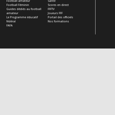
Football amateur
Santé
Football Féminin
Scores en direct
Guides dédiés au football
FFFTV
amateur
Joueurs FFF
Le Programme éducatif
Portail des officiels
fédéral
Nos formations
FAFA