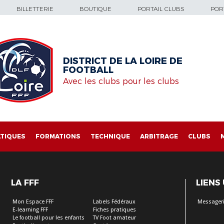
BILLETTERIE
BOUTIQUE
PORTAIL CLUBS
PORT
DISTRICT DE LA LOIRE DE
FOOTBALL
Avec les clubs pour les clubs
TIQUES
FORMATIONS
TECHNIQUE
ARBITRAGE
CLUBS
LA FFF
LIENS
Mon Espace FFF
Labels Fédéraux
Messageri
E-learning FFF
Fiches pratiques
Le football pour les enfants
TV Foot amateur